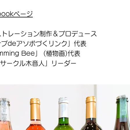
ebookページ
ストレーション制作＆プロデュース
ナブdeアソボづくリンク」代表
mming Bee」 (植物画)代表
Yサークル木音人」リーダー