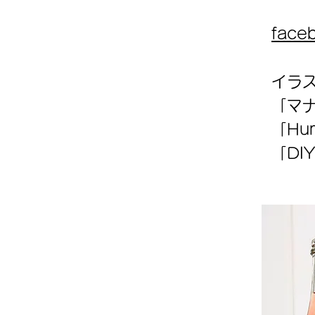
fac
イラ
「マ
「Hu
「DI