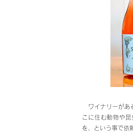
​ ワイナリーが
こに住む動物や昆
を、という事で依